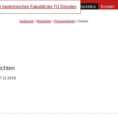
Navigation
Orchester
Aktuell
Rückblick
Kontakt
überspringen
medicanti
>
Rückblick
>
Pressespiegel
>
Details
ichten
7.11.2018