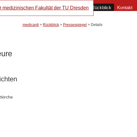
Navigation
Orchester
Aktuell
Rückblick
Kontakt
überspringen
medicanti
>
Rückblick
>
Pressespiegel
>
Details
eure
ichten
zkirche